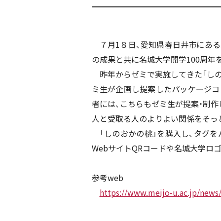
７月1８日、愛知県春日井市にある
の成果と共に名城大学開学100周年
昨年からゼミで実施してきた「しの
ミ生が企画し提案したパッケージコ
者には、こちらもゼミ生が提案・制
人と受取る人のよりよい関係をそっ
「しのおかの桃」を購入し、タグを
WebサイトQRコードや名城大学ロ
参考web
https://www.meijo-u.ac.jp/news