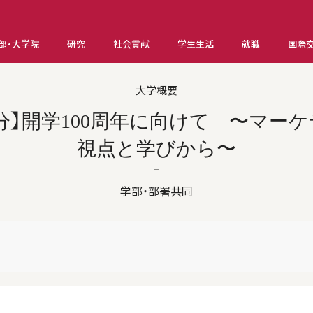
部・大学院
研究
社会貢献
学生生活
就職
国際
大学概要
実施分】開学100周年に向けて 〜マー
視点と学びから〜
学部・部署共同