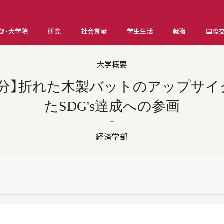
部・大学院
研究
社会貢献
学生生活
就職
国際
大学概要
実施分】折れた木製バットのアップサ
たSDG's達成への参画
経済学部