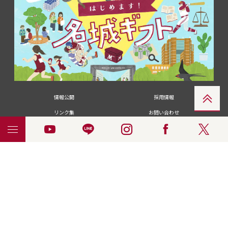
情報公開
採用情報
リンク集
お問い合わせ
メディアの皆さま
卒業生の皆さま
名城大学への寄付・募金
附属図書館
統合ポータルサイ
ポリシ
個人情報の共同利用に
名城大学サー
ENGLISH
ト
ー
ついて
ビス
© 2018 Meijo University