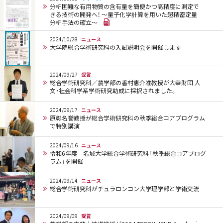
分析困難な有用物質の含有量を簡便かつ高精度に測定で
きる技術の開発へ！ ～量子化学計算を用いた超精密定量
分析手法の確立～
2024/10/28
ニュース
大学院総合学術研究科の入試説明会を開催します
2024/09/27
受賞
総合学術研究科／農学部の香村恵介准教授が大幸財団 人
文・社会科学系学術研究助成に採択されました。
2024/09/17
ニュース
原彰名誉教授が総合学術研究科の秋季総合コアプログラム
で特別講演
2024/09/16
ニュース
令和6年度 名城大学総合学術研究科「秋季総合コアプログ
ラム」を開催
2024/09/14
ニュース
総合学術研究科がチュラロンコン大学理学部と学術交流
2024/09/09
受賞