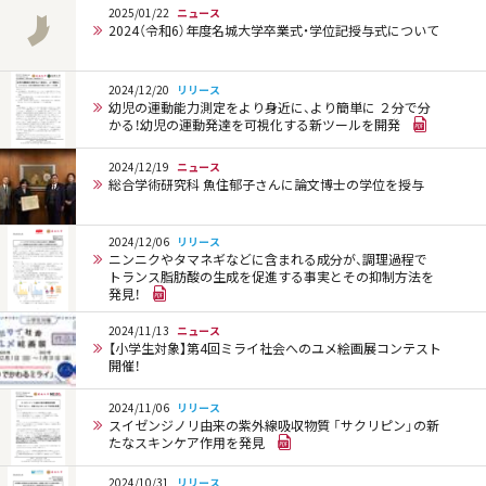
2025/01/22
ニュース
2024（令和6）年度名城大学卒業式・学位記授与式について
2024/12/20
リリース
幼児の運動能力測定をより身近に、より簡単に ２分で分
かる！幼児の運動発達を可視化する新ツールを開発
2024/12/19
ニュース
総合学術研究科 魚住郁子さんに論文博士の学位を授与
2024/12/06
リリース
ニンニクやタマネギなどに含まれる成分が、調理過程で
トランス脂肪酸の生成を促進する事実とその抑制方法を
発見！
2024/11/13
ニュース
【小学生対象】第4回ミライ社会へのユメ絵画展コンテスト
開催！
2024/11/06
リリース
スイゼンジノリ由来の紫外線吸収物質 「サクリピン」の新
たなスキンケア作用を発見
2024/10/31
リリース