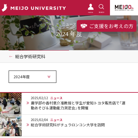
meimo
SEARCH
ニュース
ご支援をお考えの方
2024 年度
総合学術研究科
2024年度
2025/02/12
ニュース
農学部の香村恵介准教授と学生が愛知トヨタ販売店で「運
動あそび＆運動能力測定会」を開催
2025/02/04
ニュース
総合学術研究科がチュラロンコン大学を訪問