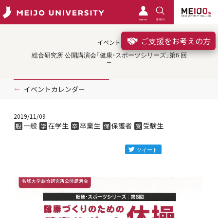
meimo
SEARCH
ご支援をお考えの方
イベント
総合研究所 公開講演会「健康・スポーツシリーズ」第6 回
イベントカレンダー
2019/11/09
一般
在学生
卒業生
保護者
受験生
般
学
卒
保
受