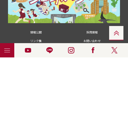
情報公開
採用情報
リンク集
お問い合わせ
メディアの皆さま
卒業生の皆さま
名城大学への寄付・募金
附属図書館
統合ポータルサイ
ポリシ
個人情報の共同利用に
名城大学サー
ENGLISH
ト
ー
ついて
ビス
© 2018 Meijo University