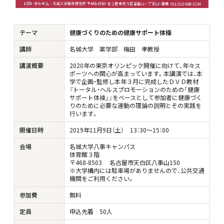
テーマ
健康づくりのための健康サポート体操
講師
名城大学 薬学部 梅田 孝教授
講演概要
2020年の東京オリンピック開催に向けて、年々ス
ポーツへの関心が高まっています。本講演では、本
学で企画・監修し本年３月に完成したＤＶＤ教材
『トータル・ヘルスプロモーションのための「健康
サポート体操」』をベースとして参加者に健康づく
りのために必要な運動の理論の説明とその実践を
行います。
開催日時
2019年11月9日（土） 13：30～15：00
会場
名城大学八事キャンパス
体育館３階
〒468-8503 名古屋市天白区八事山150
※大学構内には駐車場がありませんので、公共交通
機関をご利用ください。
参加費
無料
定員
申込先着 50人