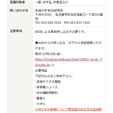
受講対象者
一般、
在学生、
卒業生など
問い合わせ先
名城大学 総合研究所
〒468-8502 名古屋市天白区塩釜口一丁目501番
地
TEL：052-838-2034 FAX：052-833-7200
注意事項
WEBによる事前申し込みが必要です。
◆webからの申し込み 以下から参加登録いただ
けます。
締切：10月25日（金）
https://f.msgs.jp/webapp/form/19002_wccb_3
4/index.do
必要物品
下記のものをご持参下さい。
・体操のできる服装
・体育館シューズ
・水分補給用飲料
・着替え
・タオル
※何らかの疾病について既住歴のある方は主治医