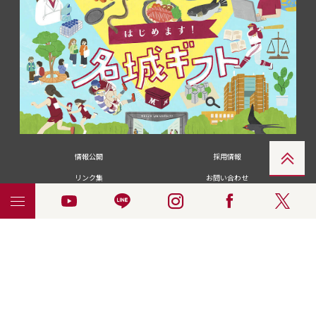
情報公開
採用情報
リンク集
お問い合わせ
メディアの皆さま
卒業生の皆さま
名城大学への寄付・募金
附属図書館
統合ポータルサイ
ポリシ
個人情報の共同利用に
名城大学サー
ENGLISH
ト
ー
ついて
ビス