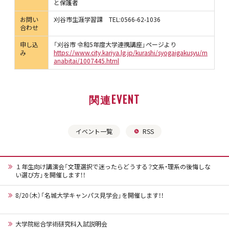
と保護者
お問い
刈谷市生涯学習課 TEL:0566-62-1036
合わせ
申し込
「刈谷市 令和5年度大学連携講座」ページより
み
https://www.city.kariya.lg.jp/kurashi/syogaigakusyu/m
anabitai/1007445.html
関連EVENT
イベント一覧
RSS
１年生向け講演会「文理選択で迷ったらどうする？文系・理系の後悔しな
い選び方」を開催します！！
8/20（木）「名城大学キャンパス見学会」を開催します！！
大学院総合学術研究科入試説明会