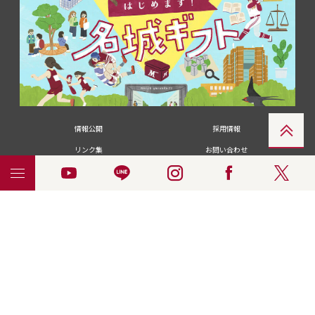
情報公開
採用情報
リンク集
お問い合わせ
メディアの皆さま
卒業生の皆さま
名城大学への寄付・募金
附属図書館
統合ポータルサイ
ポリシ
個人情報の共同利用に
名城大学サー
ENGLISH
ト
ー
ついて
ビス
© 2018 Meijo University