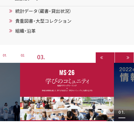
統計データ（蔵書・貸出状況）
貴重図書・大型コレクション
組織・沿革
3
1
2