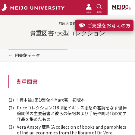
meimo
SEARCH
附属図書館
ご支援をお考えの方
貴重図書・大型コレクション
図書館データ
貴重図書
「資本論」第1巻Karl Marx著 初版本
Priceコレクション：18世紀イギリス思想の基調をなす理神
論関係の主要著書と彼らの伝記および手紙や同時代の文学
作品を集めたもの
Vera Anstey 蔵書（A collection of books and pamphlets
of Indian economics from the library of Dr. Vera