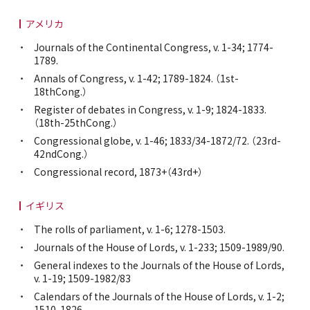
アメリカ
Journals of the Continental Congress, v. 1-34; 1774-
1789.
Annals of Congress, v. 1-42; 1789-1824. （1st-
18thCong.）
Register of debates in Congress, v. 1-9; 1824-1833.
（18th-25thCong.）
Congressional globe, v. 1-46; 1833/34-1872/72. （23rd-
42ndCong.）
Congressional record, 1873+（43rd+）
イギリス
The rolls of parliament, v. 1-6; 1278-1503.
Journals of the House of Lords, v. 1-233; 1509-1989/90.
General indexes to the Journals of the House of Lords,
v. 1-19; 1509-1982/83
Calendars of the Journals of the House of Lords, v. 1-2;
1510-1826.