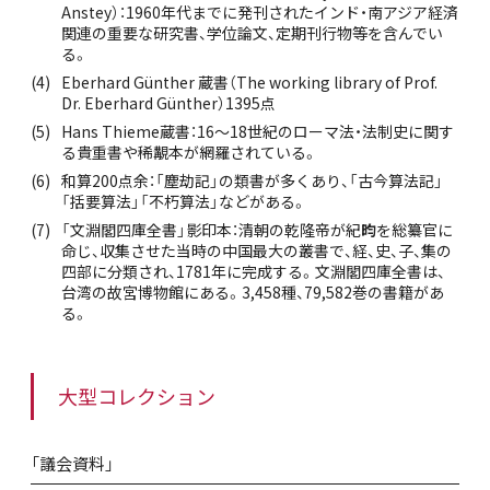
Anstey）：1960年代までに発刊されたインド・南アジア経済
関連の重要な研究書、学位論文、定期刊行物等を含んでい
る。
Eberhard Günther 蔵書（The working library of Prof.
Dr. Eberhard Günther）1395点
Hans Thieme蔵書：16〜18世紀のローマ法・法制史に関す
る貴重書や稀覯本が網羅されている。
和算200点余：「塵劫記」の類書が多くあり、「古今算法記」
「括要算法」「不朽算法」などがある。
「文淵閣四庫全書」影印本：
清朝の乾隆帝が紀
昀
を総纂官に
命じ、
収集させた当時の中国最大の叢書で
、経、史、子、集の
四部に分類され、1781年に完成する。文淵閣四庫全書は、
台湾の故宮博物館にある。3,458種、79,582巻の書籍があ
る。
大型コレクション
「議会資料」