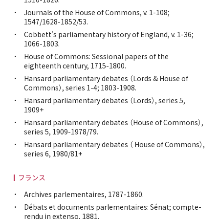
Journals of the House of Commons, v. 1-108;
1547/1628-1852/53.
Cobbett's parliamentary history of England, v. 1-36;
1066-1803.
House of Commons: Sessional papers of the
eighteenth century, 1715-1800.
Hansard parliamentary debates （Lords & House of
Commons）, series 1-4; 1803-1908.
Hansard parliamentary debates （Lords）, series 5,
1909+
Hansard parliamentary debates （House of Commons）,
series 5, 1909-1978/79.
Hansard parliamentary debates （ House of Commons）,
series 6, 1980/81+
フランス
Archives parlementaires, 1787-1860.
Débats et documents parlementaires: Sénat; compte-
rendu in extenso, 1881.