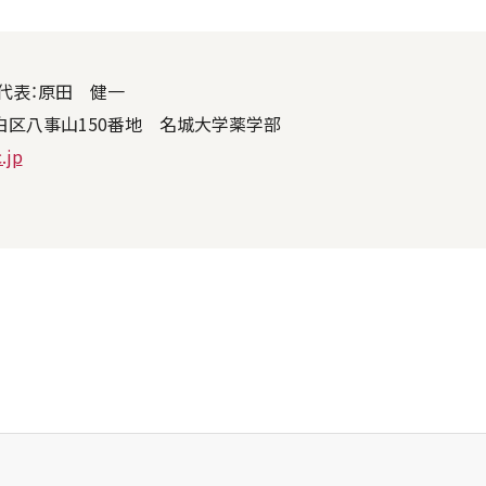
代表：原田 健一
市天白区八事山150番地 名城大学薬学部
.jp