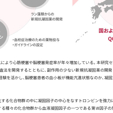
により心筋梗塞や脳梗塞発症率が年々増加している。本研究セ
査法を開発するとともに、副作用の少ない新規抗凝固薬の開発
経験を活かし、脳梗塞患者の血小板が機能亢進状態なのか、凝固
する化合物群の中に凝固因子の中心をなすトロンビンを強力
する種々の化合物群から血液凝固因子の一つである第Ⅶ因子の