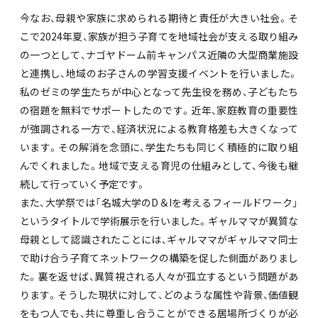
今なお、母親や家族に求められる期待と責任が大きい社会。そ
こで2024年夏、家族が担う子育てを地域社会が支える取り組み
の一つとして、ナゴヤドーム前キャンパス近隣の大型商業施設
と連携し、地域のお子さんの学習支援イベントを行いました。
私のゼミの学生たちが中心となって先生役を務め、子どもたち
の宿題を無料でサポートしたのです。近年、家庭教育の重要性
が強調される一方で、経済状況による教育格差も大きくなって
います。その解消を念頭に、学生たちも同じく積極的に取り組
んでくれました。地域で支える育児の仕組みとして、今後も継
続して行っていく予定です。
また、大学祭では「名城大学のD＆Iを考えるフィールドワーク」
というタイトルで学術展示を行いました。ギャルママが異質な
母親として認識されたことには、ギャルママがギャルママ同士
で助け合う子育てネットワークの構築を促した側面がありまし
た。裏を返せば、異質視される人々が孤立するという問題があ
ります。そうした現状に対して、どのような属性や背景、価値観
をもつ人でも、共に尊重し合うことができる居場所づくりが必