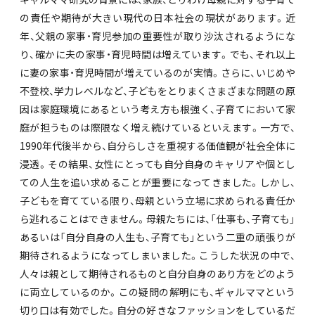
の責任や期待が大きい現代の日本社会の現状があります。近
年、父親の家事・育児参加の重要性が取り沙汰されるようにな
り、確かに夫の家事・育児時間は増えています。でも、それ以上
に妻の家事・育児時間が増えているのが実情。さらに、いじめや
不登校、学力レベルなど、子どもをとりまくさまざまな問題の原
因は家庭環境にあるという考え方も根強く、子育てにおいて家
庭が担うものは際限なく増え続けているといえます。一方で、
1990年代後半から、自分らしさを重視する価値観が社会全体に
浸透。その結果、女性にとっても自分自身のキャリアや個とし
ての人生を追い求めることが重要になってきました。しかし、
子どもを育てている限り、母親という立場に求められる責任か
ら逃れることはできません。母親たちには、「仕事も、子育ても」
あるいは「自分自身の人生も、子育ても」という二重の頑張りが
期待されるようになってしまいました。こうした状況の中で、
人々は親として期待されるものと自分自身のあり方をどのよう
に両立しているのか。この疑問の解明にも、ギャルママという
切り口は有効でした。自分の好きなファッションをしているだ