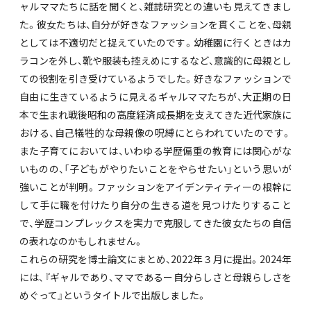
ャルママたちに話を聞くと、雑誌研究との違いも見えてきまし
た。彼女たちは、自分が好きなファッションを貫くことを、母親
としては不適切だと捉えていたのです。幼稚園に行くときはカ
ラコンを外し、靴や服装も控えめにするなど、意識的に母親とし
ての役割を引き受けているようでした。好きなファッションで
自由に生きているように見えるギャルママたちが、大正期の日
本で生まれ戦後昭和の高度経済成長期を支えてきた近代家族に
おける、自己犠牲的な母親像の呪縛にとらわれていたのです。
また子育てにおいては、いわゆる学歴偏重の教育には関心がな
いものの、「子どもがやりたいことをやらせたい」という思いが
強いことが判明。ファッションをアイデンティティーの根幹に
して手に職を付けたり自分の生きる道を見つけたりすること
で、学歴コンプレックスを実力で克服してきた彼女たちの自信
の表れなのかもしれません。
これらの研究を博士論文にまとめ、2022年３月に提出。2024年
には、『ギャルであり、ママであるー自分らしさと母親らしさを
めぐって』というタイトルで出版しました。