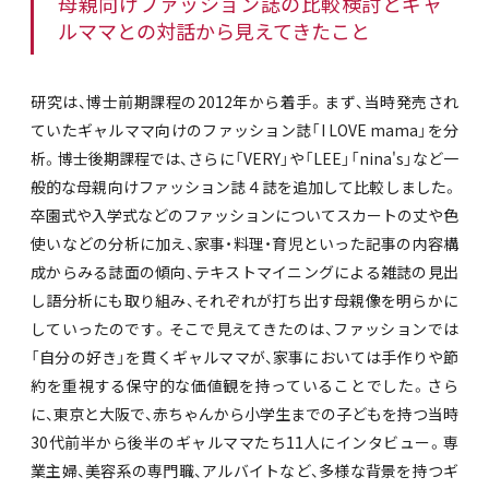
母親向けファッション誌の比較検討とギャ
ルママとの対話から見えてきたこと
研究は、博士前期課程の2012年から着手。まず、当時発売され
ていたギャルママ向けのファッション誌「I LOVE mama」を分
析。博士後期課程では、さらに「VERY」や「LEE」「nina's」など一
般的な母親向けファッション誌４誌を追加して比較しました。
卒園式や入学式などのファッションについてスカートの丈や色
使いなどの分析に加え、家事・料理・育児といった記事の内容構
成からみる誌面の傾向、テキストマイニングによる雑誌の見出
し語分析にも取り組み、それぞれが打ち出す母親像を明らかに
していったのです。そこで見えてきたのは、ファッションでは
「自分の好き」を貫くギャルママが、家事においては手作りや節
約を重視する保守的な価値観を持っていることでした。さら
に、東京と大阪で、赤ちゃんから小学生までの子どもを持つ当時
30代前半から後半のギャルママたち11人にインタビュー。専
業主婦、美容系の専門職、アルバイトなど、多様な背景を持つギ