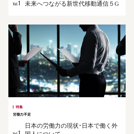
未来へつながる新世代移動通信５G
1
Vol.
特集
労働力不足
日本の労働力の現状・日本で働く外
1
国人について
Vol.