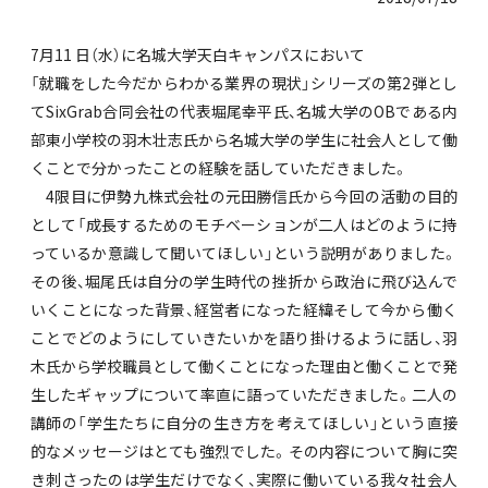
7月11 日（水）に名城大学天白キャンパスにおいて
「就職をした今だからわかる業界の現状」シリーズの第2弾とし
てSixGrab合同会社の代表堀尾幸平氏、名城大学のOBである内
部東小学校の羽木壮志氏から名城大学の学生に社会人として働
くことで分かったことの経験を話していただきました。
4限目に伊勢九株式会社の元田勝信氏から今回の活動の目的
として「成長するためのモチベーションが二人はどのように持
っているか意識して聞いてほしい」という説明がありました。
その後、堀尾氏は自分の学生時代の挫折から政治に飛び込んで
いくことになった背景、経営者になった経緯そして今から働く
ことでどのようにしていきたいかを語り掛けるように話し、羽
木氏から学校職員として働くことになった理由と働くことで発
生したギャップについて率直に語っていただきました。二人の
講師の「学生たちに自分の生き方を考えてほしい」という直接
的なメッセージはとても強烈でした。その内容について胸に突
き刺さったのは学生だけでなく、実際に働いている我々社会人