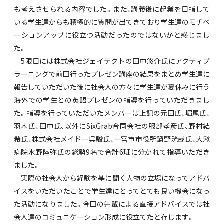
も考えさせられる内容でした。また、講義後に起業を目指して
いる学生達からも積極的に質問が出てきており学生達のモチベ
ーションアップに役立つ活動だったのではないかと感じまし
た。
5限目には株式会社ジェイテクトの田中悠介氏にアクティブ
ラーニングで前回行ったプレゼン講座の結果をまとめ学生達に
報告していただいた後に社会人の方々に学生達が夏休みに行う
海外での学生との英語プレゼンの指導を行っていただきまし
た。指導を行っていただいたメンバーは上記の元田氏、堀尾氏、
羽木氏、田中氏、以外にSixGrab合同会社の服部孝彦氏、野村結
希氏、株式会社メイドー呉駿氏、一宮市市役所鍋野洸哉氏、大湫
病院水野陸弥氏の総勢9名で合計6班に分かれて指導いただき
ました。
実際の社会人から経験を基に聞く人物の立場になってアドバ
イスをいただいたことで学生達にとってとても良い機会になっ
た活動になりました。今回の先輩による直接アドバイスでは社
会人達のコミュニケーション形成に役立てたと存じます。