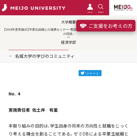
meimo
SEARCH
大学概要
ご支援をお考えの方
【2018年度実施分】卒業生組織との連携セミナー・懇談会シリーズ「就職した今だからわかる業界
の現状」
経済学部
名城大学の学びのコミュニティ
No.
4
実施責任者
佐土井 有里
本取り組みの目的は、学生自身の将来の方向性と就職をじっく
り考える機会を創ることである。ゼミOBによる卒業生組織と