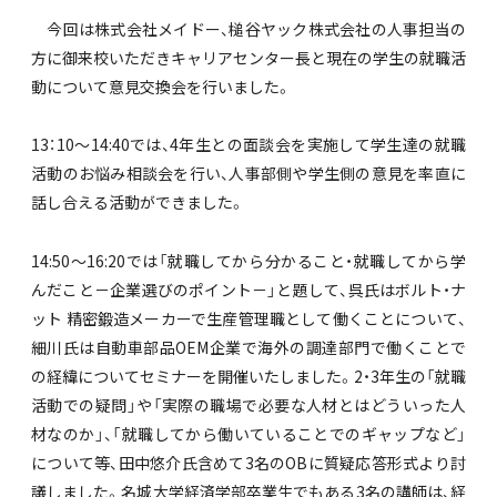
今回は株式会社メイドー、槌谷ヤック株式会社の人事担当の
方に御来校いただきキャリアセンター長と現在の学生の就職活
動について意見交換会を行いました。
13：10～14:40では、4年生との面談会を実施して学生達の就職
活動のお悩み相談会を行い、人事部側や学生側の意見を率直に
話し合える活動ができました。
14:50～16:20では「就職してから分かること・就職してから学
んだこと－企業選びのポイント－」と題して、呉氏はボルト・ナ
ット 精密鍛造メーカーで生産管理職として働くことについて、
細川氏は自動車部品OEM企業で海外の調達部門で働くことで
の経緯についてセミナーを開催いたしました。2・3年生の「就職
活動での疑問」や「実際の職場で必要な人材とはどういった人
材なのか」、「就職してから働いていることでのギャップなど」
について等、田中悠介氏含めて3名のOBに質疑応答形式より討
議しました。名城大学経済学部卒業生でもある3名の講師は、経