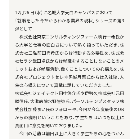
12月26 日（水）に名城大学天白キャンパスにおいて
「就職をした今だからわかる業界の現状」シリーズの第3
弾として
株式会社東京コンサルティングファーム執行一希氏か
ら大学と仕事の面白さについて熱く語っていただき、株
式会社三弘前田尚希氏からは行動する必要性を、株式会
社セラク武田卓氏からは就職をすることしないことのメ
リットおよび就職活動、働くことについての心構えを、株
式会社プロジェクトセレネ男城月菜氏からは入社後、人
生の心構えについて真摯に話していただきました。
株式会社ジェイテクト田中悠介氏や伊勢久株式会社元田
勝信氏、大湫病院水野陸弥氏、パーソルテンプスタッフ株
式会社加藤まい氏のフォローや、今回が今年度最後のOB
からの説明ということもあり、学生たちはいつも以上に
真面目に意見を聞いておりました。
今回の活動は前回以上に大きく学生たちの心をつかん