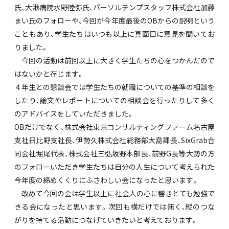
氏、大湫病院水野陸弥氏、パーソルテンプスタッフ株式会社加藤
まい氏のフォローや、今回が今年度最後のOBからの説明という
こともあり、学生たちはいつも以上に真面目に意見を聞いてお
りました。
今回の活動は前回以上に大きく学生たちの心をつかんだので
はないかと存じます。
４年生との懇談会では学生たちの就職についての基準の相談を
したり、論文やレポートについての相談会を行ったりして多く
のアドバイスをしていただきました。
OBだけでなく、株式会社東京コンサルティングファーム名古屋
支社日比野支社長、伊勢久株式会社総務部大島課長、SixGrab合
同会社堀尾代表、株式会社三弘坂野本部長、前野G長等大勢の方
のフォローいただき学生たちは自分の人生について考えられた
今年度の締めくくりにふさわしい会になったと思います。
改めて今回の会は学生以上に社会人の心に響きとても勉強で
きる会になったと思います。次回も横だけでは無く、縦のつな
がりを持てる活動につなげていきたいと考えております。