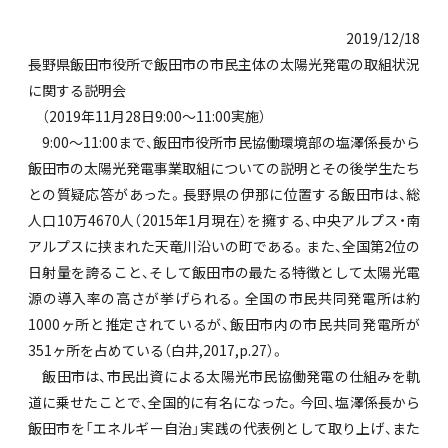
2019/12/18
長野県飯田市役所で飯田市の市民主体の太陽光発電の取組状況
に関する説明会
（2019年11月28日9:00～11:00実施）
9:00～11:00まで、飯田市役所市民協働環境部の塩澤係長から
飯田市の太陽光発電事業取組についての説明とその後学生たち
との質疑応答があった。長野県の伊那に位置する飯田市は、総
人口10万4670人（2015年1月現在）を擁する、中央アルプス・南
アルプスに挟まれた天竜川沿いの町である。また、全国第2位の
日射量を誇ること、そして飯田市の最たる特徴として太陽光電
源の導入率の高さが挙げられる。全国の市民共同発電所は約
1000ヶ所と推定されているが、飯田市内の市民共同発電所が
351ヶ所を占めている（白井,2017,p.27）。
飯田市は、市民出資による太陽光市民協働発電の仕組みを軌
道に乗せたことで、全国的に有名になった。今回、塩澤係長から
飯田市を「エネルギー自治」実践の代表例として取り上げ、また