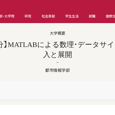
部・大学院
研究
社会貢献
学生生活
就職
国際
大学概要
施分】MATLABによる数理・データ
入と展開
都市情報学部