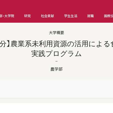
部・大学院
研究
社会貢献
学生生活
就職
国際
大学概要
実施分】農業系未利用資源の活用によ
実践プログラム
農学部