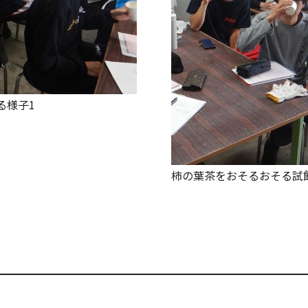
る様子1
柿の葉茶をおそるおそる試