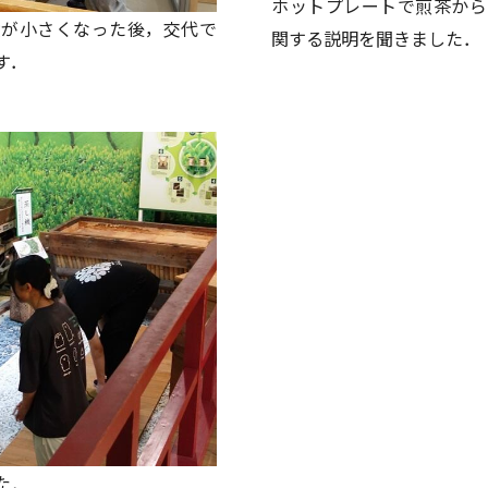
ホットプレートで煎茶から
積が小さくなった後，交代で
関する説明を聞きました．
す．
た．