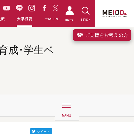
交流
大学概要
MORE
meimo
SEARCH
ご支援をお考えの方
材育成・学生ベ