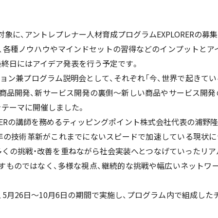
に、アントレプレナー人材育成プログラムEXPLORERの募
、各種ノウハウやマインドセットの習得などのインプットとア
最終日にはアイデア発表を行う予定です。
ション兼プログラム説明会として、それぞれ「今、世界で起きて
「商品開発、新サービス開発の裏側～新しい商品やサービス開発
をテーマに開催しました。
RERの講師を務めるティッピングポイント株式会社代表の浦野隆好
年の技術革新がこれまでにないスピードで加速している現状に
多くの挑戦・改善を重ねながら社会実装へとつなげていったリア
すものではなく、多様な視点、継続的な挑戦や幅広いネットワ
は、5月26日～10月6日の期間で実施し、プログラム内で組成