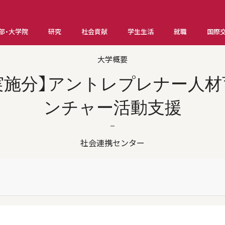
部・大学院
研究
社会貢献
学生生活
就職
国際
大学概要
度実施分】アントレプレナー人
ンチャー活動支援
社会連携センター