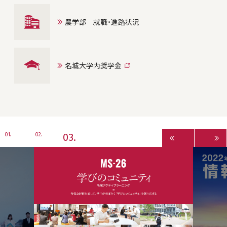
農学部 就職・進路状況
名城大学内奨学金
3
1
2