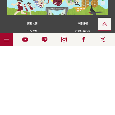
情報公開
採用情報
リンク集
お問い合わせ
メディアの皆さま
卒業生の皆さま
名城大学への寄付・募金
附属図書館
統合ポータルサイ
ポリシ
個人情報の共同利用に
名城大学サー
ENGLISH
ト
ー
ついて
ビス
© 2018 Meijo University