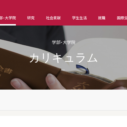
部・大学院
研究
社会貢献
学生生活
就職
国際
学部・大学院
カリキュラム