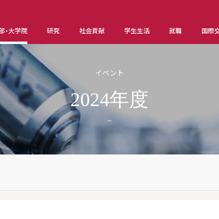
部・大学院
研究
社会貢献
学生生活
就職
国際
イベント
2024年度