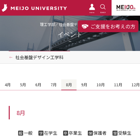
meimo
SEARCH
理工学部／社会基盤デザイン工学科
ご支援をお考えの方
イベント
社会基盤デザイン工学科
4月
5月
6月
7月
8月
9月
10月
11月
12月
8月
一般
在学生
卒業生
保護者
受験生
般
学
卒
保
受