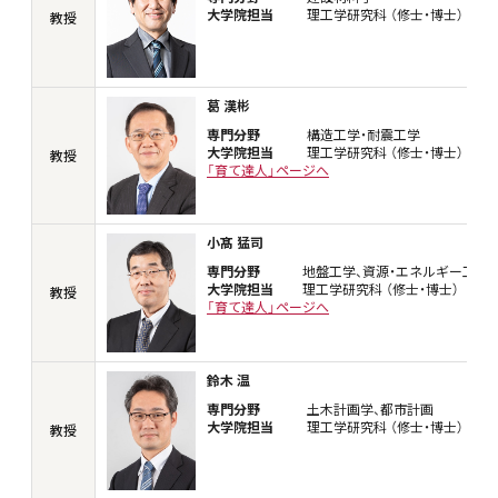
大学院担当
理工学研究科 （修士・博士）
教授
葛 漢彬
専門分野
構造工学・耐震工学
大学院担当
理工学研究科 （修士・博士）
教授
「育て達人」ページへ
小髙 猛司
専門分野
地盤工学、資源・エネルギー工学
大学院担当
理工学研究科 （修士・博士）
教授
「育て達人」ページへ
鈴木 温
専門分野
土木計画学、都市計画
大学院担当
理工学研究科 （修士・博士）
教授