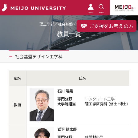
meimo
SEARCH
理工学部／社会基盤デザイン工学科
ご支援をお考えの方
教員一覧
社会基盤デザイン工学科
職名
氏名
石川 靖晃
専門分野
コンクリート工学
大学院担当
理工学研究科 （修士・博士）
教授
岩下 健太郎
専門分野
建設材料学