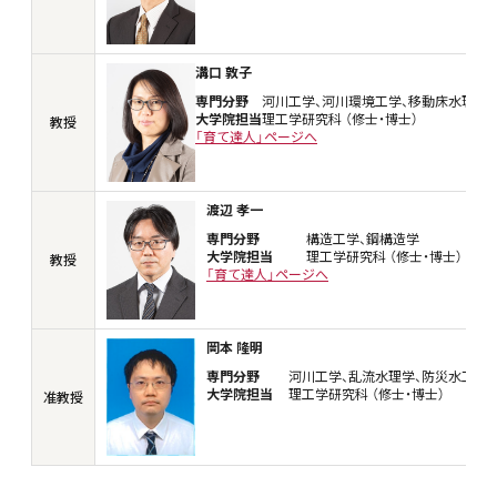
溝口 敦子
専門分野
河川工学、河川環境工学、移動床水理学
大学院担当
理工学研究科 （修士・博士）
教授
「育て達人」ページへ
渡辺 孝一
専門分野
構造工学、鋼構造学
大学院担当
理工学研究科 （修士・博士）
教授
「育て達人」ページへ
岡本 隆明
専門分野
河川工学、乱流水理学、防災水工学
大学院担当
理工学研究科 （修士・博士）
准教授