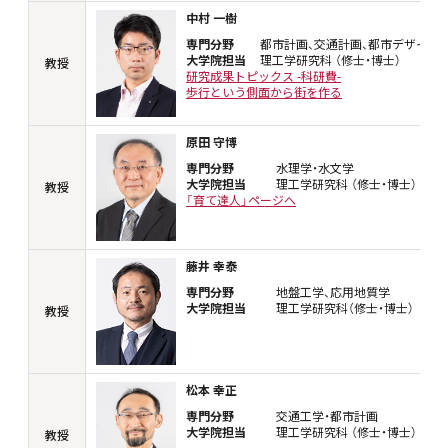
中村 一樹
専門分野
都市計画、交通計画、都市デザイン
大学院担当
理工学研究科 （修士・博士）
教授
研究成果トピックス -科研費-
歩行という側面から街を作る
原田 守博
専門分野
水理学・水文学
大学院担当
理工学研究科 （修士・博士）
教授
「育て達人」ページへ
藤井 幸泰
専門分野
地盤工学、応用地質学
大学院担当
理工学研究科（修士・博士）
教授
松本 幸正
専門分野
交通工学・都市計画
大学院担当
理工学研究科 （修士・博士）
教授