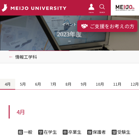
meimo
SEARCH
イベント
ご支援をお考えの方
2023年度
情報工学科
4月
5月
6月
7月
8月
9月
10月
11月
12月
4月
一般
在学生
卒業生
保護者
受験生
般
学
卒
保
受