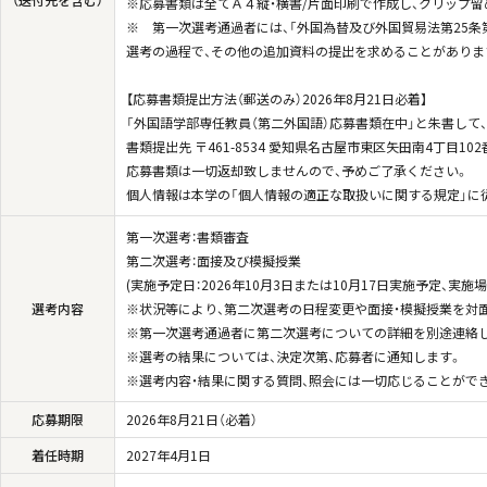
（送付先を含む）
※応募書類は全てＡ４縦・横書/片面印刷で作成し、クリップ留
※ 第一次選考通過者には、「外国為替及び外国貿易法第25条
選考の過程で、その他の追加資料の提出を求めることがありま
【応募書類提出方法（郵送のみ）2026年8月21日必着】
「外国語学部専任教員（第二外国語）応募書類在中」と朱書して
書類提出先 〒461-8534 愛知県名古屋市東区矢田南4丁目1
応募書類は一切返却致しませんので、予めご了承ください。
個人情報は本学の「個人情報の適正な取扱いに関する規定」に
第一次選考：書類審査
第二次選考：面接及び模擬授業
(実施予定日：2026年10月3日または10月17日実施予定、実
選考内容
※状況等により、第二次選考の日程変更や面接・模擬授業を対
※第一次選考通過者に第二次選考についての詳細を別途連絡し
※選考の結果については、決定次第、応募者に通知します。
※選考内容・結果に関する質問、照会には一切応じることがで
応募期限
2026年8月21日（必着）
着任時期
2027年4月1日