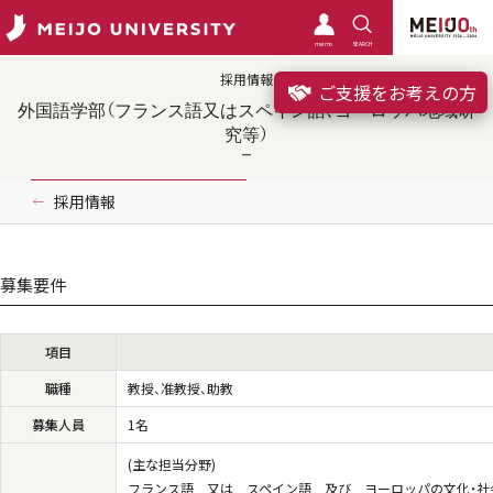
meimo
SEARCH
採用情報
ご支援をお考えの方
外国語学部（フランス語又はスペイン語、ヨーロッパ地域研
究等）
採用情報
募集要件
項目
職種
教授、准教授、助教
募集人員
1名
(主な担当分野)
フランス語 又は スペイン語 及び ヨーロッパの文化・社