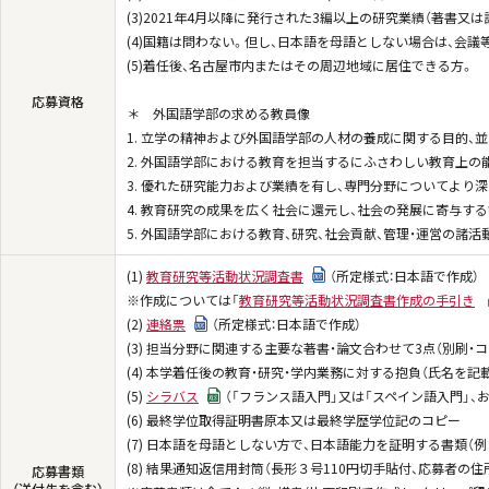
(3)2021年4月以降に発行された3編以上の研究業績（著書又
(4)国籍は問わない。但し、日本語を母語としない場合は、会
(5)着任後、名古屋市内またはその周辺地域に居住できる方。
応募資格
＊ 外国語学部の求める教員像
1. 立学の精神および外国語学部の人材の養成に関する目的、並
2. 外国語学部における教育を担当するにふさわしい教育上の
3. 優れた研究能力および業績を有し、専門分野についてより
4. 教育研究の成果を広く社会に還元し、社会の発展に寄与す
5. 外国語学部における教育、研究、社会貢献、管理・運営の諸
(1)
教育研究等活動状況調査書
（所定様式：日本語で作成）
※作成については「
教育研究等活動状況調査書作成の手引き
(2)
連絡票
（所定様式：日本語で作成）
(3) 担当分野に関連する主要な著書・論文合わせて3点（別刷
(4) 本学着任後の教育・研究・学内業務に対する抱負（氏名を記
(5)
シラバス
（「フランス語入門」又は「スペイン語入門」、
(6) 最終学位取得証明書原本又は最終学歴学位記のコピー
(7) 日本語を母語としない方で、日本語能力を証明する書類
(8) 結果通知返信用封筒（長形３号110円切手貼付、応募者の住
応募書類