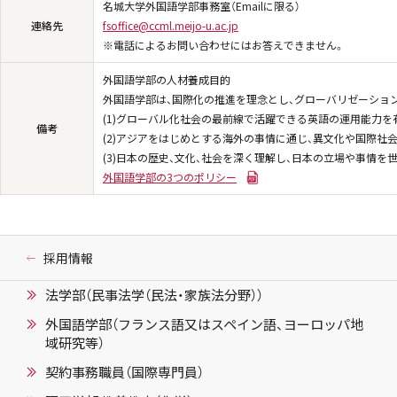
名城大学外国語学部事務室（Emailに限る）
連絡先
fsoffice@ccml.meijo-u.ac.jp
※電話によるお問い合わせにはお答えできません。
外国語学部の人材養成目的
外国語学部は、国際化の推進を理念とし、グローバリゼーショ
(1)グローバル化社会の最前線で活躍できる英語の運用能力を
備考
(2)アジアをはじめとする海外の事情に通じ、異文化や国際社
(3)日本の歴史、文化、社会を深く理解し、日本の立場や事情
外国語学部の3つのポリシー
採用情報
法学部（民事法学（民法・家族法分野））
外国語学部（フランス語又はスペイン語、ヨーロッパ地
域研究等）
契約事務職員（国際専門員）