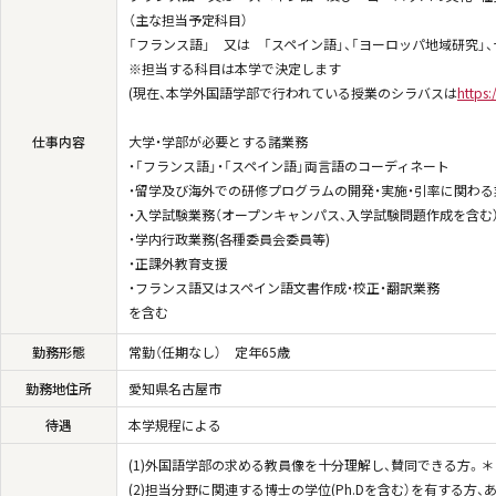
（主な担当予定科目）
「フランス語」 又は 「スペイン語」、「ヨーロッパ地域研究」
※担当する科目は本学で決定します
(現在、本学外国語学部で行われている授業のシラバスは
https
仕事内容
大学・学部が必要とする諸業務
・「フランス語」・「スペイン語」両言語のコーディネート
・留学及び海外での研修プログラムの開発・実施・引率に関わる
・入学試験業務（オープンキャンパス、入学試験問題作成を含む
・学内行政業務(各種委員会委員等)
・正課外教育支援
・フランス語又はスペイン語文書作成・校正・翻訳業務
を含む
勤務形態
常勤（任期なし） 定年65歳
勤務地住所
愛知県名古屋市
待遇
本学規程による
(1)外国語学部の求める教員像を十分理解し、賛同できる方。＊
(2)担当分野に関連する博士の学位(Ph.Dを含む）を有する方