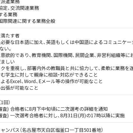
・派遣業務
協定、交流関連業務
する業務
国際関連に関する業務全般
て満たす者
必要な日本語に加え、英語もしくは中国語によるコミュニケー
ない。
欲的であり、教育機関、国際機関、民間企業、非営利組織等に
望ましい
クを重視し、部署内外の教職員と共に協力して、柔軟に業務を
む学生に対して親身に相談・対応ができること
るExcel、Word、Eメール等の操作が可能なこと
出張が可能なこと
1回）
審査) 合格者に8月下中旬頃に二次選考の詳細を通知
査) 一次選考合格者に対し、8月31日(月)の17時以降に実施
ャンパス（名古屋市天白区塩釜口一丁目501番地）