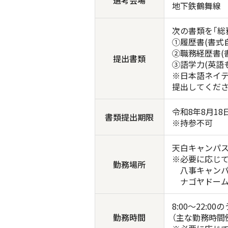
選考会場
地下鉄鶴舞線 
次の書類を「総
①履歴書(書式
②職務経歴書(
提出書類
③語学力(英語
※日本語ネイテ
提出してくださ
令和8年8月18
書類提出期限
※持参不可
天白キャンパス
※必要に応じ
勤務場所
八事キャンパス
ナゴヤドーム前
8:00～22:0
勤務時間
（主な勤務時間例 8