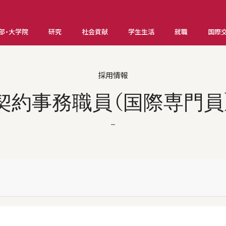
部・大学院
研究
社会貢献
学生生活
就職
国際
採用情報
契約事務職員（国際専門員