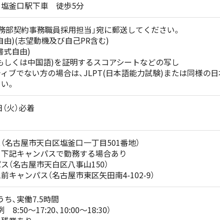
塩釜口駅下車 徒歩5分
務部契約事務職員採用担当」宛に郵送してください。
自由)(志望動機及び自己PR含む)
書式自由)
もしくは中国語)を証明するスコアシートなどの写し
ィブでない方の場合は、JLPT(日本語能力試験)または同様の
い。
日（火）必着
（名古屋市天白区塩釜口一丁目501番地）
て下記キャンパスで勤務する場合あり
（名古屋市天白区八事山150）
キャンパス（名古屋市東区矢田南4-102-9）
0のうち、実働7.5時間
:50～17:20、10:00～18:30）