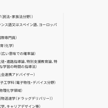
（民法・家族法分野））
ランス語又はスペイン語、ヨーロッパ
国際専門員）
育（化学）
科（広い意味での確率論）
生徒・進路指導論、特別支援教育論、特
な学習の時間の指導法）
社会連携アドバイザー）
電子工学科（電子物性・デバイス分野）
物理化学領域）
薬物送達学（ドラッグデリバリー））
営学、キャリアデザイン等）