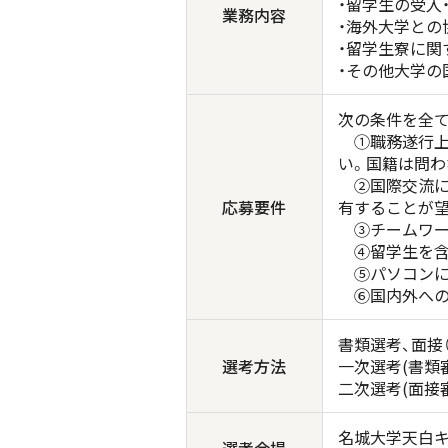
・留学生の受入
業務内容
・海外大学との
・留学生寮に関
・その他大学の
次の条件を全
①職務遂行上
い。国籍は問わ
②国際交流に意
応募要件
有することが
③チームワー
④留学生を含
⑤パソコンによ
⑥国内外への
書類選考、面接（
選考方法
一次選考(書類
二次選考(面接審
名城大学天白キ