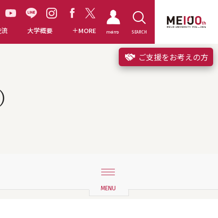
交流
大学概要
MORE
meimo
SEARCH
ご支援をお考えの方
）