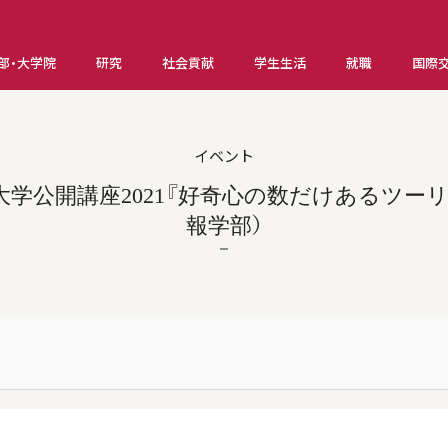
部・大学院
研究
社会貢献
学生生活
就職
国際
イベント
大学公開講座2021『好奇心の数だけあるツーリ
報学部）