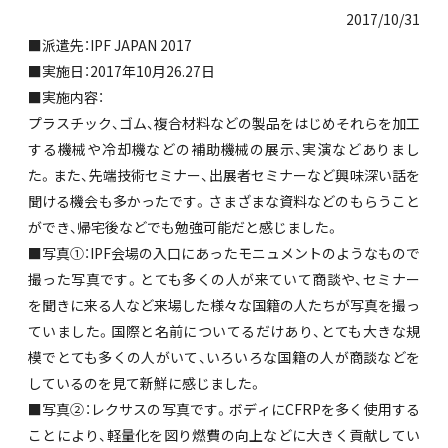
2017/10/31
■派遣先：IPF JAPAN 2017
■実施日：2017年10月26.27日
■実施内容：
プラスチック、ゴム、複合材料などの製品をはじめそれらを加工
する機械や冷却機などの補助機械の展示、実演などありまし
た。また、先端技術セミナー、出展者セミナーなど興味深い話を
聞ける機会も多かったです。さまざまな資料などのもらうこと
ができ、帰宅後などでも勉強可能だと感じました。
■写真①：IPF会場の入口にあったモニュメントのようなもので
撮った写真です。とても多くの人が来ていて商談や、セミナー
を聞きに来る人など来場した様々な国籍の人たちが写真を撮っ
ていました。国際と名前についてるだけあり、とても大きな規
模でとても多くの人がいて、いろいろな国籍の人が商談などを
しているのを見て新鮮に感じました。
■写真②：レクサスの写真です。ボディにCFRPを多く使用する
ことにより、軽量化を図り燃費の向上などに大きく貢献してい