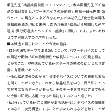
承生先生「結晶成長技術のフロンティア」、木本恒暢先生「SiC結
晶の高品質化とパワーデバイスの最前線」、鹿島一日兒先生「Si
ウェハーの現在と未来どうなるか」、松本功先生「化合物半導体
気相成長法の現状と未来」、森勇介先生「結晶から展開した産学
連携・異分野連携とベンチャー起業」に関してです。また、あわ
せて学習院大学の見学を行った。
■本派遣で得られたことや今後の抱負：
・自分の研究テーマであるSiCについて、パワーデバイスとして
の用途や期待、SiCの物理特性や成長法についての知見を得るこ
とができた。現在進めている研究テーマの勉強の助けとなり非
常に有意義であった。
・今回、結晶成長の面から半導体デバイスについての貴重なお話
を聞くことができた。これから結晶成長を中心に行う私にとっ
て参考になるデータがあった。そのデータを参考にさせてもら
い今後の研究に応用できるか検討してみたいと感じた。
・私が行っている研究と関係がある話――例えば、デバイスの微細化
ではなく三次元構造にすることが求められるなど――を聴くことが