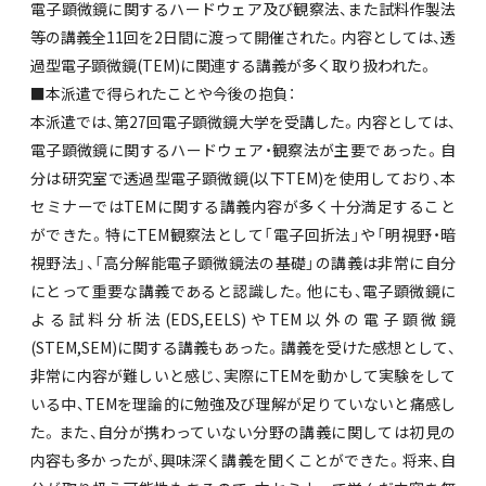
電子顕微鏡に関するハードウェア及び観察法、また試料作製法
等の講義全11回を2日間に渡って開催された。内容としては、透
過型電子顕微鏡(TEM)に関連する講義が多く取り扱われた。
■本派遣で得られたことや今後の抱負：
本派遣では、第27回電子顕微鏡大学を受講した。内容としては、
電子顕微鏡に関するハードウェア・観察法が主要であった。自
分は研究室で透過型電子顕微鏡(以下TEM)を使用しており、本
セミナーではTEMに関する講義内容が多く十分満足すること
ができた。特にTEM観察法として「電子回折法」や「明視野・暗
視野法」、「高分解能電子顕微鏡法の基礎」の講義は非常に自分
にとって重要な講義であると認識した。他にも、電子顕微鏡に
よる試料分析法(EDS,EELS)やTEM以外の電子顕微鏡
(STEM,SEM)に関する講義もあった。講義を受けた感想として、
非常に内容が難しいと感じ、実際にTEMを動かして実験をして
いる中、TEMを理論的に勉強及び理解が足りていないと痛感し
た。また、自分が携わっていない分野の講義に関しては初見の
内容も多かったが、興味深く講義を聞くことができた。将来、自