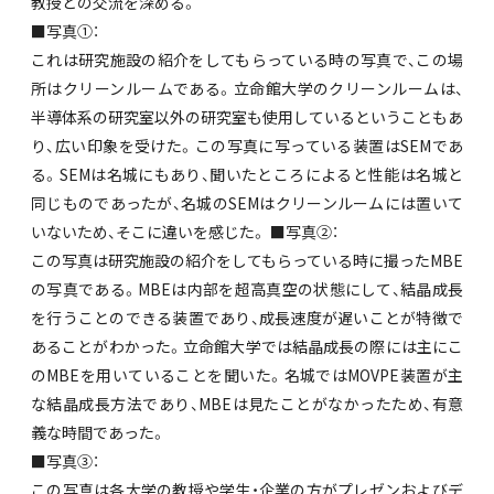
教授との交流を深める。
■写真①：
これは研究施設の紹介をしてもらっている時の写真で、この場
所はクリーンルームである。立命館大学のクリーンルームは、
半導体系の研究室以外の研究室も使用しているということもあ
り、広い印象を受けた。この写真に写っている装置はSEMであ
る。SEMは名城にもあり、聞いたところによると性能は名城と
同じものであったが、名城のSEMはクリーンルームには置いて
いないため、そこに違いを感じた。 ■写真②：
この写真は研究施設の紹介をしてもらっている時に撮ったMBE
の写真である。MBEは内部を超高真空の状態にして、結晶成長
を行うことのできる装置であり、成長速度が遅いことが特徴で
あることがわかった。立命館大学では結晶成長の際には主にこ
のMBEを用いていることを聞いた。名城ではMOVPE装置が主
な結晶成長方法であり、MBEは見たことがなかったため、有意
義な時間であった。
■写真③：
この写真は各大学の教授や学生・企業の方がプレゼンおよびデ