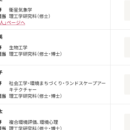
野
衛星気象学
担当
理工学研究科（修士）
人」ページへ
英
野
生物工学
担当
理工学研究科（修士・博士）
子
野
社会工学・環境まちづくり・ランドスケープアー
キテクチャー
担当
理工学研究科（修士・博士）
太
野
複合環境評価、環境心理
担当
理工学研究科（修士・博士）