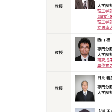
大学院
教授
理工学
（論文）
理工学
立忠南
西山 桂
専門分
教授
大学院
研究成果
農作物
日比 義
専門分
教授
大学院
広瀬 正