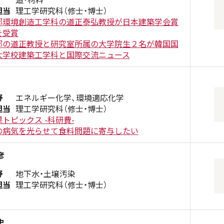
担当
理工学研究科（修士・博士）
部環境創造工学科の道正泰弘教授が日本建築学会賞
を受賞
部の道正教授と研究室所属の大学院生２名が韓国国
大学校建築工学科と国際交流ニュース
野
エネルギー化学、環境適応化学
担当
理工学研究科（修士・博士）
トピックス -科研費-
の病気を光らせて食料問題に寄与したい
彦
野
地下水・土壌汚染
担当
理工学研究科（修士・博士）
史