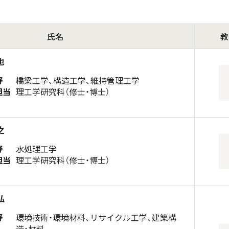
氏名
教
也
野
橋梁工学、構造工学、維持管理工学
担当
理工学研究科（修士・博士）
之
野
水処理工学
担当
理工学研究科（修士・博士）
弘
野
環境技術・環境材料、リサイクル工学、建築構
造・材料