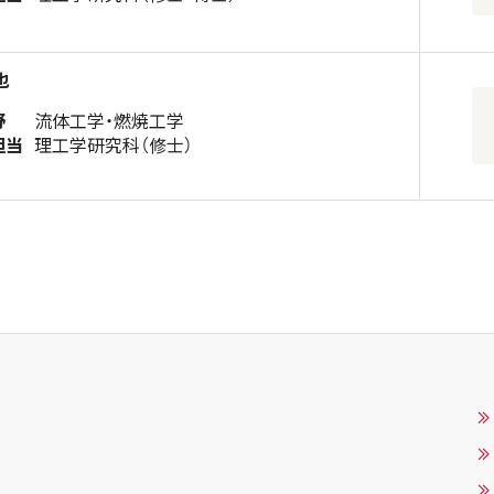
也
野
流体工学・燃焼工学
担当
理工学研究科（修士）