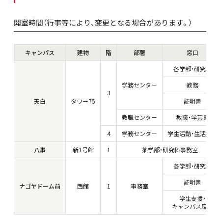
開室時間（行事等により、変更となる場合があります。）
キャンパス
建物
階
部署
窓口
各学部・研究科
学務センター
教務
3
天白
タワー75
証明書
教職センター
教職・学芸員
4
学務センター
学生活動・生活支援
八事
新1号館
1
薬学部・研究科事務室
各学部・研究科
証明書
ナゴヤドーム前
西館
1
事務室
学生支援・
キャンパス庶務