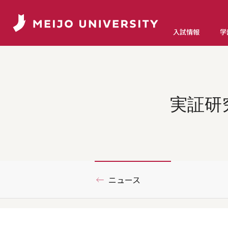
入試情報
学
実証研
ニュース