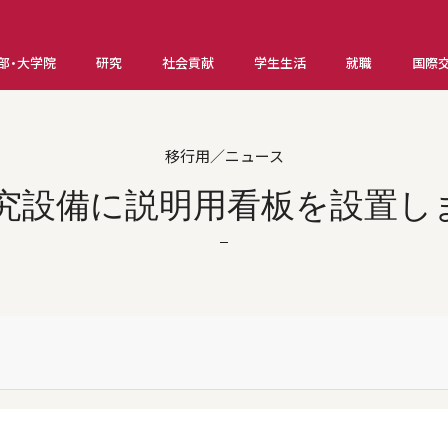
部・大学院
研究
社会貢献
学生生活
就職
国際
移行用／ニュース
究設備に説明用看板を設置し