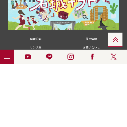
情報公開
採用情報
リンク集
お問い合わせ
メディアの皆さま
卒業生の皆さま
名城大学への寄付・募金
附属図書館
統合ポータルサイ
ポリシ
個人情報の共同利用に
名城大学サー
ENGLISH
ト
ー
ついて
ビス
© 2018 Meijo University