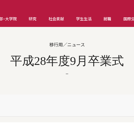
部・大学院
研究
社会貢献
学生生活
就職
国際
移行用／ニュース
平成28年度9月卒業式