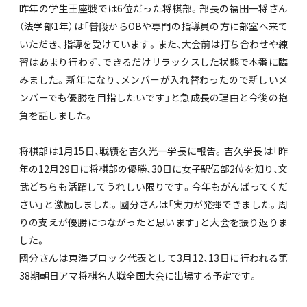
昨年の学生王座戦では6位だった将棋部。部長の福田一将さん
（法学部1年）は「普段からOBや専門の指導員の方に部室へ来て
いただき、指導を受けています。また、大会前は打ち合わせや練
習はあまり行わず、できるだけリラックスした状態で本番に臨
みました。新年になり、メンバーが入れ替わったので新しいメ
ンバーでも優勝を目指したいです」と急成長の理由と今後の抱
負を話しました。
将棋部は1月15日、戦績を吉久光一学長に報告。吉久学長は「昨
年の12月29日に将棋部の優勝、30日に女子駅伝部2位を知り、文
武どちらも活躍してうれしい限りです。今年もがんばってくだ
さい」と激励しました。國分さんは「実力が発揮できました。周
りの支えが優勝につながったと思います」と大会を振り返りま
した。
國分さんは東海ブロック代表として3月12、13日に行われる第
38期朝日アマ将棋名人戦全国大会に出場する予定です。