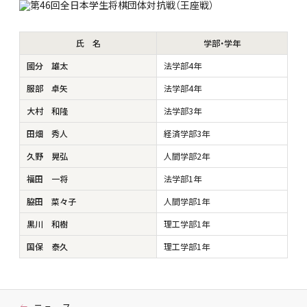
氏 名
学部・学年
國分 雄太
法学部4年
服部 卓矢
法学部4年
大村 和隆
法学部3年
田畑 秀人
経済学部3年
久野 晃弘
人間学部2年
福田 一将
法学部1年
脇田 菜々子
人間学部1年
黒川 和樹
理工学部1年
国保 泰久
理工学部1年
ニュース