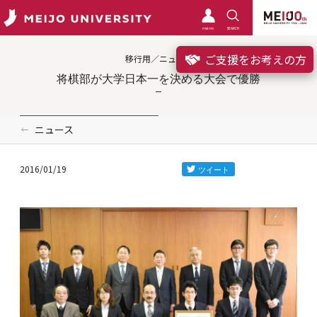
meimo
SEARCH
ご支援をお考えの方
移行用／ニュース
将棋部が大学日本一を決める大会で優勝
ニュース
2016/01/19