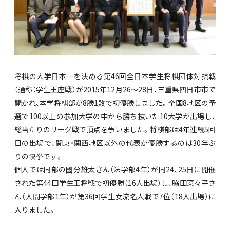
将棋の大学日本一を決める第46回全日本学生将棋団体対抗戦
（通称：学生王座戦）が2015年12月26～28日、三重県四日市市で
開かれ、本学将棋部が8勝1敗で初優勝しました。全国8地区の予
選で100以上の参加大学の中から勝ち抜いた10大学が出場し、
総当たりのリーグ戦で頂点を争いました。将棋部は4年連続5回
目の出場で、関東・関西地区以外の代表が優勝するのは30年ぶ
りの快挙です。
個人では同部の國分雄太さん（法学部4年）が同24、25日に開催
された第44回学生王将戦で初優勝（16人出場）し、脇田菜々子さ
ん（人間学部1年）が第36回学生女流名人戦で7位（18人出場）に
入りました。