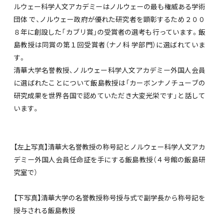
ルウェー科学人文アカデミーはノルウェーの最も権威ある学術
団体 で、ノルウェー政府が優れた研究者を顕彰するため２００
８年に創設した「カブリ賞」の受賞者の選考も行っています。飯
島教授は同賞の第１回受賞者（ナノ科 学部門）に選ばれていま
す。
清華大学名誉教授、ノルウェー科学人文アカデミー外国人会員
に選ばれたことについて飯島教授は「カーボンナノチューブの
研究成果を世界各国で認めていただき大変光栄です」と話して
います。
【左上写真】清華大名誉教授の称号記とノルウェー科学人文アカ
デミー外国人会員任命証を手にする飯島教授（４号館の飯島研
究室で）
【下写真】清華大学の名誉教授称号授与式で副学長から称号記を
授与される飯島教授