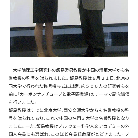
大学院理工学研究科の飯島澄男教授が中国の清華大学から名
誉教授の称号を贈られました。飯島教授は６月２１日、北京の
同大学で行われた称号授与式に出席、約５００人の研究者らを
前に「カーボンナノチューブと電子顕微鏡」のテーマで記念講演
を行いました。
飯島教授はすでに北京大学、西安交通大学からも名誉教授の称
号を贈られており、これで中国の名門３大学の名誉教授となり
ました。一方、飯島教授はノル ウェー科学人文アカデミーの外
国人会員にも選ばれ、このほど会員任命証がとどきました。ノ