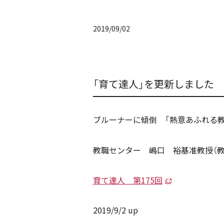
2019/09/02
「育て達人」を更新しました
ブルーナーに傾倒 「熱意あふれる
教職センター 嶋口 裕基准教授（教
育て達人 第175
回
2019/9/2 up