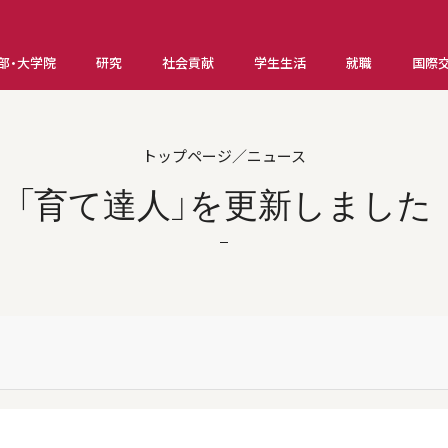
部・大学院
研究
社会貢献
学生生活
就職
国際
トップページ／ニュース
「育て達人」を更新しました