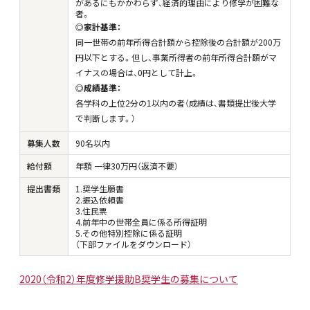
があるにもかかわらず、経済的理由により修学が困難な
者。
◎家計基準：
同一世帯の前年所得合計額から控除後の合計額が200万
円以下とする。但し、事業所得者の前年所得合計額がマ
イナスの場合は、0円として計上。
◎成績基準：
各学科の上位2分の1以内の者（成績は、書類提出後大学
で判断します。）
募集人数
90名以内
給付額
年額 一律30万円（返済不要）
提出書類
1.奨学生願書
2.振込依頼書
3.住民票
4.前年中の世帯全員に係る所得証明
5.その他特別控除に係る証明
（下部ファイルをダウンロード）
2020（令和2）年度修学援助B奨学生の募集について