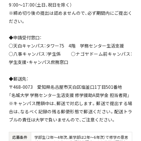
9：00～17：00（土日、祝日を除く）
※締め切り後の提出は認めませんので、必ず期間内にご提出く
ださい。
◆申請受付窓口：
○天白キャンパス：タワー75 4階 学務センター生活支援
○八事キャンパス：学生係 ○ナゴヤドーム前キャンパス：
学生支援・キャンパス庶務窓口
◆郵送先：
〒468-0073 愛知県名古屋市天白区塩釜口1丁目501番地
「名城大学 学務センター生活支援 修学援助A奨学金 担当者宛」
※キャンパス閉鎖中は、郵送で対応します。郵送で提出する場
合は、なるべく記録の残る郵便形態で郵送ください。配送トラ
ブルの責任は大学で負いませんので、ご注意ください。
応募条件
学部生（2年～4年次、薬学部は2年～6年次）で修学の意思