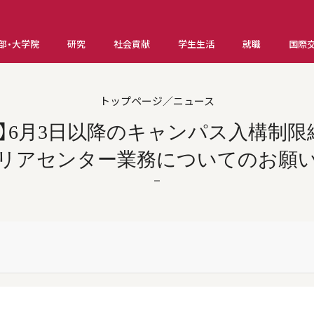
部・大学院
研究
社会貢献
学生生活
就職
国際
トップページ／ニュース
】6月3日以降のキャンパス入構制
リアセンター業務についてのお願