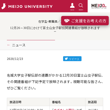
meimo
SEARCH
ご支援をお考えの方
在学生・教職員／メディア
12月26～30日にかけて富士山女子駅伝関連番組が放映されます
ニュース
2020/12/23
名城大学女子駅伝部の連覇がかかる12月30日富士山女子駅伝、
その関連番組が下記予定で放映されます。視聴可能な皆さん、
ぜひご覧ください。
放送日時
番組名
放送局
12月26日（土）6:00～8:30
「
めざまし土曜日
」スポ
フジテレ