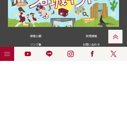
情報公開
採用情報
リンク集
お問い合わせ
メディアの皆さま
卒業生の皆さま
名城大学への寄付・募金
附属図書館
統合ポータルサイ
ポリシ
個人情報の共同利用に
名城大学サー
ENGLISH
ト
ー
ついて
ビス
© 2018 Meijo University