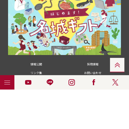
情報公開
採用情報
リンク集
お問い合わせ
メディアの皆さま
卒業生の皆さま
名城大学への寄付・募金
附属図書館
統合ポータルサイ
ポリシ
個人情報の共同利用に
名城大学サー
ENGLISH
ト
ー
ついて
ビス