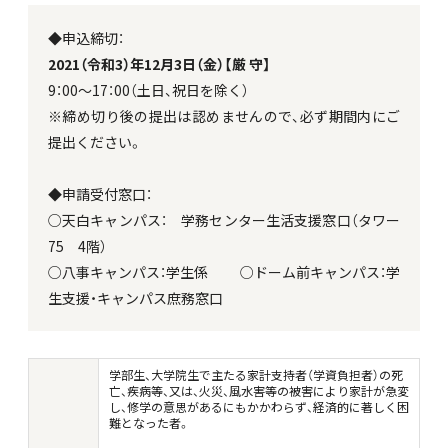
◆申込締切：
2021（令和3）年12月3日（金）【厳 守】
9：00～17：00（土日、祝日を除く）
※締め切り後の提出は認めませんので、必ず期間内にご
提出ください。
◆申請受付窓口：
○天白キャンパス： 学務センター生活支援窓口（タワー
75 4階）
○八事キャンパス：学生係 ○ドーム前キャンパス：学
生支援・キャンパス庶務窓口
学部生、大学院生で主たる家計支持者（学資負担者）の死
亡、疾病等、又は、火災、風水害等の被害により家計が急変
し、修学の意思があるにもかかわらず、経済的に著しく困
難となった者。