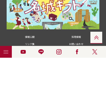
情報公開
採用情報
リンク集
お問い合わせ
メディアの皆さま
卒業生の皆さま
名城大学への寄付・募金
附属図書館
統合ポータルサイ
ポリシ
個人情報の共同利用に
名城大学サー
ENGLISH
ト
ー
ついて
ビス
© 2018 Meijo University