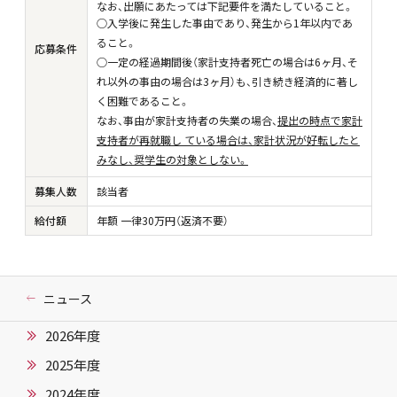
なお、出願にあたっては下記要件を満たしていること。
○入学後に発生した事由であり、発生から1年以内であ
ること。
応募条件
○一定の経過期間後（家計支持者死亡の場合は6ヶ月、そ
れ以外の事由の場合は3ヶ月）も、引き続き経済的に著し
く困難であること。
なお、事由が家計支持者の失業の場合、
提出の時点で家計
支持者が再就職し ている場合は、家計状況が好転したと
みなし、奨学生の対象としない。
募集人数
該当者
給付額
年額 一律30万円（返済不要）
ニュース
2026年度
2025年度
2024年度