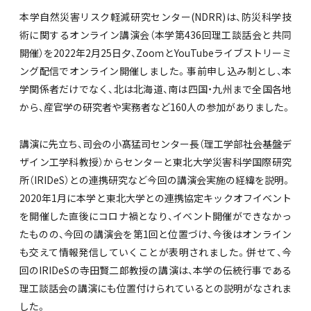
本学自然災害リスク軽減研究センター(NDRR)は、防災科学技
術に関するオンライン講演会（本学第436回理工談話会と共同
開催）を2022年2月25日夕、ZooｍとYouTubeライブストリーミ
ング配信でオンライン開催しました。事前申し込み制とし、本
学関係者だけでなく、北は北海道、南は四国・九州まで全国各地
から、産官学の研究者や実務者など160人の参加がありました。
講演に先立ち、司会の小髙猛司センター長（理工学部社会基盤デ
ザイン工学科教授）からセンターと東北大学災害科学国際研究
所（IRIDeS）との連携研究など今回の講演会実施の経緯を説明。
2020年1月に本学と東北大学との連携協定キックオフイベント
を開催した直後にコロナ禍となり、イベント開催ができなかっ
たものの、今回の講演会を第1回と位置づけ、今後はオンライン
も交えて情報発信していくことが表明されました。併せて、今
回のIRIDeSの寺田賢二郎教授の講演は、本学の伝統行事である
理工談話会の講演にも位置付けられているとの説明がなされま
した。