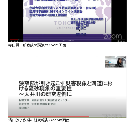
寺田賢二郎教授の講演のZoom画面
溝口敦子教授の研究報告のZoom画面