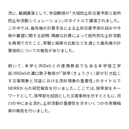
次に、基調講演として、寺田教授が「大域的土砂災害予測と局所
的土砂流動シミュレーション」のタイトルで講演されました。
この中では、最先端の計算手法による土砂災害予測の試みや今
後の展望に関する説明、精緻な計算によって局所的な土砂流動
を再現できたこと、実験と結果の比較などを通じた最先端の計
算技術についての報告がありました。
続いて、本学とIRIDeSとの連携教員でもある本学理工学
部/IRIDeSの溝口敦子教授が「狭窄（きょうさく）部が引き起こ
す災害現象と河道における流砂現象の重要性」のタイトルで
NDRRからの研究報告を行いました。ここでは、狭窄部をキー
ワードとして、狭窄部を起因とした災害事例を示すとともに、河
川の中にある流れ、土砂流動の重要性を示すいくつかの実験結
果の報告を行いました。