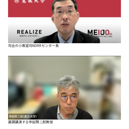
司会の小髙猛司NDRRセンター長
基調講演する寺田賢二郎教授