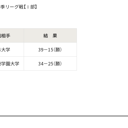
春季リーグ戦【Ⅰ部】
戦相手
結 果
阜大学
39－15（勝）
徳学園大学
34－25（勝）