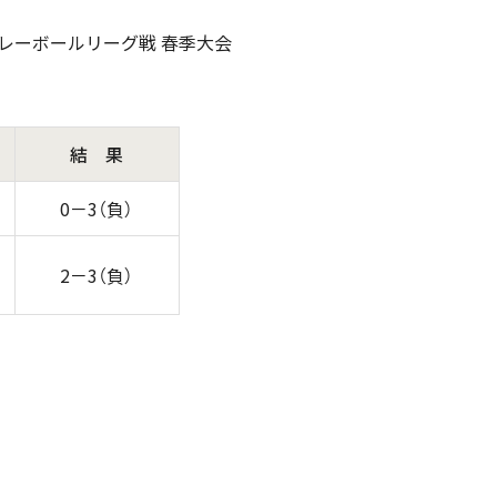
女バレーボールリーグ戦 春季大会
結 果
0－3（負）
2－3（負）