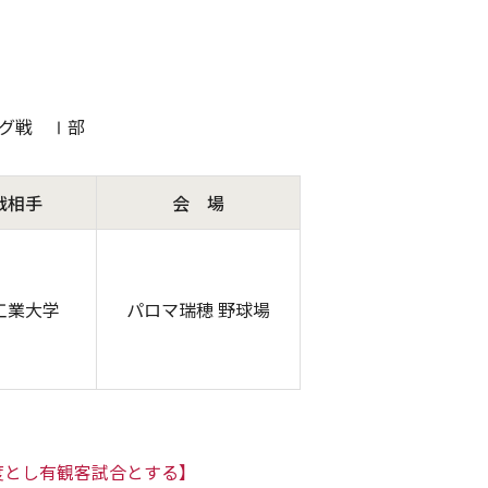
ーグ戦 Ⅰ部
戦相手
会 場
工業大学
パロマ瑞穂 野球場
度とし有観客試合とする】