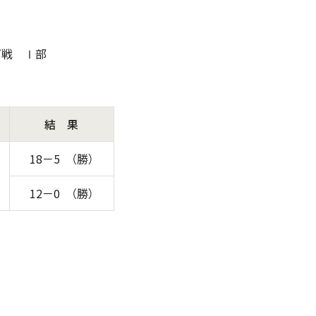
グ戦 Ⅰ部
結 果
18－5 （勝）
12－0 （勝）