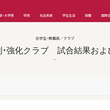
部・大学院
研究
社会貢献
学生生活
就職
国際
在学生・教職員／クラブ
別・強化クラブ 試合結果およ