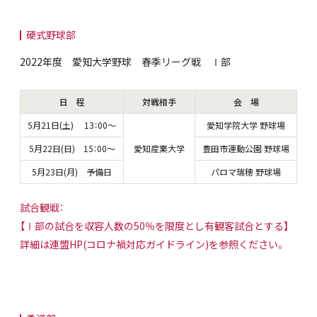
硬式野球部
2022年度 愛知大学野球 春季リーグ戦 Ⅰ部
日 程
対戦相手
会 場
5月21日(土) 13：00～
愛知学院大学 野球場
5月22日(日) 15：00～
愛知産業大学
豊田市運動公園 野球場
5月23日(月) 予備日
パロマ瑞穂 野球場
試合観戦：
【Ⅰ部の試合を収容人数の50％を限度とし有観客試合とする】
詳細は連盟HP(コロナ禍対応ガイドライン)を参照ください。