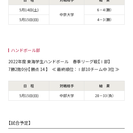
日 程
対戦相手
結 果
5月14日(土)
6－4（勝）
中京大学
5月15日(日)
4－3（勝）
ハンドボール部
2022年度 東海学生ハンドボール 春季リーグ戦【Ⅰ部】
7勝2敗0分【 勝点 14 】 ≪ 最終順位 ： Ⅰ部10チーム中 3位 ≫
日 程
対戦相手
結 果
5月15日(日)
中部大学
28－33（負）
【試合予定】