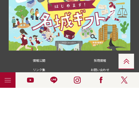
情報公開
採用情報
リンク集
お問い合わせ
メディアの皆さま
卒業生の皆さま
名城大学への寄付・募金
附属図書館
統合ポータルサイ
ポリシ
個人情報の共同利用に
名城大学サー
ENGLISH
ト
ー
ついて
ビス
© 2018 Meijo University