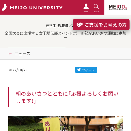
meimo
SEARCH
ご支援をお考えの方
在学生・教職員／ニュース
全国大会に出場する女子駅伝部とハンドボール部があいさつ運動に参加
ニュース
2022/10/28
朝のあいさつとともに「応援よろしくお願い
します！」