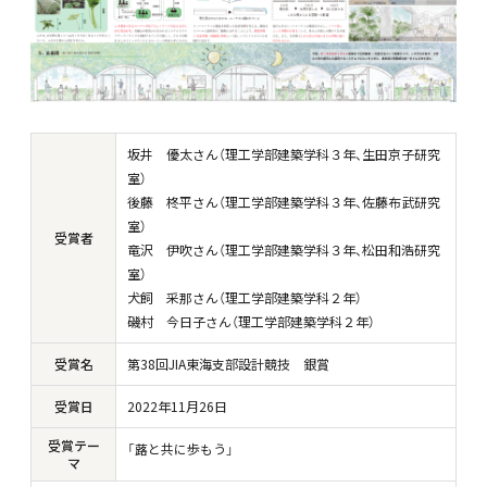
坂井 優太さん（理工学部建築学科３年、生田京子研究
室）
後藤 柊平さん（理工学部建築学科３年、佐藤布武研究
室）
受賞者
竜沢 伊吹さん（理工学部建築学科３年、松田和浩研究
室）
犬飼 采那さん（理工学部建築学科２年）
磯村 今日子さん（理工学部建築学科２年）
受賞名
第38回JIA東海支部設計競技 銀賞
受賞日
2022年11月26日
受賞テー
「蕗と共に歩もう」
マ