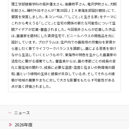
理工学部建築学科の坂井優太さん、後藤柊平さん、竜沢伊吹さん、犬飼
彩那さん、磯村今日子さんが「第38回ＪＩＡ東海支部設計競技」にて、
銀賞を受賞しました。本コンペは、『「しごと」と生きる家』をテーマに
これから考えうる「しごと」と住宅の関係の新たな可能性について空
間アイデアが応募・審査されました。今回坂井さんらが応募した作品
は、蕗農家を題材にした賃貸住宅で、ビニールハウスの規格品を元に
設計しています。プログラムは、住戸内での蕗栽培の労働分を家賃か
ら差し引く事でライフワークバランスを調節し、蕗による恩恵を受け
ながら生活していくというもので、東海市の特色を生かした蕗農家の
活性化に繋がる提案でした。審査員からは、蕗の季節ごとの成長の変
化と居住域の関わり、成長に必要な温度・湿度と住まいの熱環境の調
和、蕗という植物の生体と建築が共存している点、そしてそれらの建
築が地域の農業やまちに対して大きな影響をもたらす可能性がある
点が高く評価されました。
ニュース
2026年度