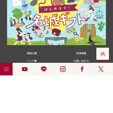
情報公開
採用情報
リンク集
お問い合わせ
メディアの皆さま
卒業生の皆さま
名城大学への寄付・募金
附属図書館
統合ポータルサイ
ポリシ
個人情報の共同利用に
名城大学サー
ENGLISH
ト
ー
ついて
ビス