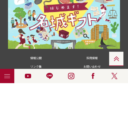
情報公開
採用情報
リンク集
お問い合わせ
メディアの皆さま
卒業生の皆さま
名城大学への寄付・募金
附属図書館
統合ポータルサイ
ポリシ
個人情報の共同利用に
名城大学サー
ENGLISH
ト
ー
ついて
ビス