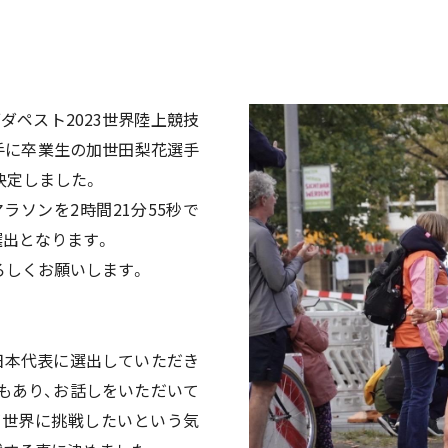
ブダペスト2023世界陸上競技
手に卒業生の加世田梨花選手
が決定しました。
ラソンを2時間21分55秒で
選出となります。
ろしくお願いします。
日本代表に選出していただき
事もあり、お話しをいただいて
が世界に挑戦したいという気