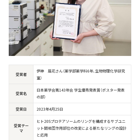
伊神 風花さん（薬学部薬学科6年、生物物理化学研究
受賞者
室）
日本薬学会第143年会 学生優秀発表賞（ポスター発表
受賞名
の部）
受賞日
2023年4月25日
ヒト20Sプロテアソームのリングを構成するサブユニ
受賞テー
ット間相互作用部位の改変による新たなリングの設計
マ
と応用