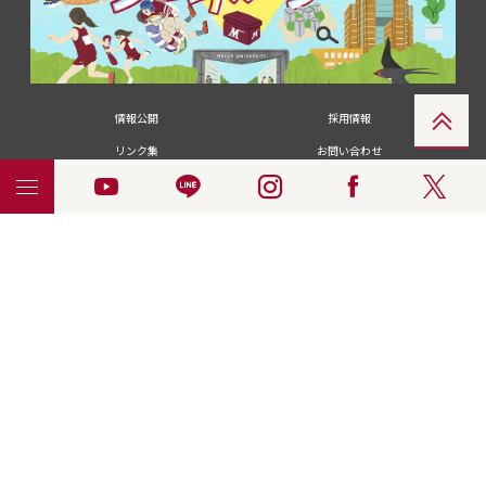
情報公開
採用情報
リンク集
お問い合わせ
メディアの皆さま
卒業生の皆さま
名城大学への寄付・募金
附属図書館
統合ポータルサイ
ポリシ
個人情報の共同利用に
名城大学サー
ENGLISH
ト
ー
ついて
ビス
© 2018 Meijo University