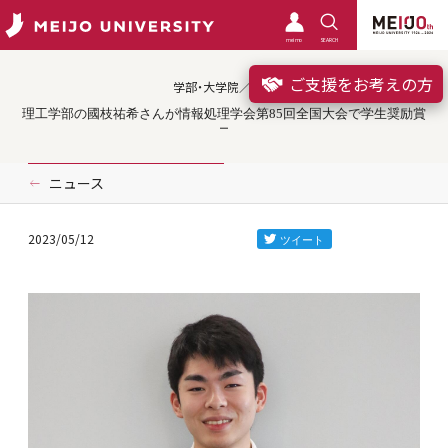
meimo
SEARCH
ご支援をお考えの方
学部・大学院／受賞
理工学部の國枝祐希さんが情報処理学会第85回全国大会で学生奨励賞
ニュース
2023/05/12