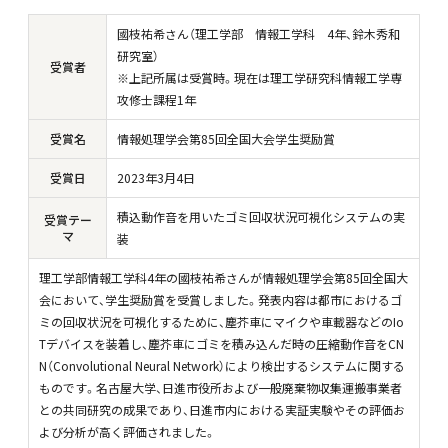
國枝祐希さん（理工学部 情報工学科 4年、鈴木秀和
研究室）
受賞者
※上記所属は受賞時。現在は理工学研究科情報工学専
攻修士課程1年
受賞名
情報処理学会第85回全国大会学生奨励賞
受賞日
2023年3月4日
積込動作音を用いたゴミ回収状況可視化システムの実
受賞テー
マ
装
理工学部情報工学科4年の國枝祐希さんが情報処理学会第85回全国大
会において、学生奨励賞を受賞しました。発表内容は都市におけるゴ
ミの回収状況を可視化するために、塵芥車にマイクや車載器などのIo
Tデバイスを装着し、塵芥車にゴミを積み込んだ時の圧縮動作音をCN
N（Convolutional Neural Network）により検出するシステムに関する
ものです。名古屋大学、日進市役所および一般廃棄物収集運搬事業者
との共同研究の成果であり、日進市内における実証実験やその評価お
よび分析が高く評価されました。