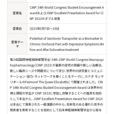
CINP 34th World Congress Student Encouragement A
受賞名
wardおよびJSNP Excellent Presentation Award for CI
NP 2023のダブル受賞
受賞日
2023年5月7日〜10日
Potential of Serotonin Transporter as a Biomarker in
受賞テー
Chronic Orofacial Pain with Depressive Symptoms Be
マ
fore and After Duloxetine-treatment
第34回国際神経精神薬理学会：34th CINP World Congress Neuropsyc
hopharmacology（CINP 2023）が最新の研究の発展や新しい治療法、
新しい臨床ニーズや問題点について学び、世界中の研究者とコミュニ
ケーション・協力・ネットワークを築くことをテーマに、カナダ モンテ
リオールのFairmont The Queen Elizabethにて開催されました。 CIN
P 34th World Congress Student Encouragement Award は世界中の
博士課程の学生が CINP 2023に参加し体験することへの推奨を目的
として本会から、 JSNP Excellent Presentation Award for CINP 2023
は本会にて発表された一般演題の中から、将来性のある優れた若手の
発表者を表彰することを目的として日本神経精神薬理学会から授与