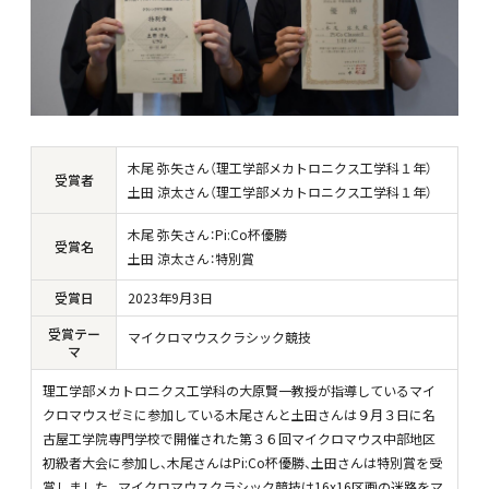
木尾
弥矢さん
（理工学部メカトロニクス工学科１年）
受賞者
土田 涼太さん（理工学部メカトロニクス工学科１年）
木尾
弥矢さん：
Pi:Co
杯優勝
受賞名
土田
涼太さん：特別賞
受賞日
2023
年
9
月
3
日
受賞テー
マイクロマウスクラシック競技
マ
理工学部メカトロニクス工学科の大原賢一教授が指導しているマイ
クロマウスゼミに参加している木尾さんと土田さんは９月３日に名
古屋工学院専門学校で開催された第３６回マイクロマウス中部地区
初級者大会に参加し、木尾さんはPi:Co杯優勝、土田さんは特別賞を受
賞しました。マイクロマウスクラシック競技は16x16区画の迷路をマ