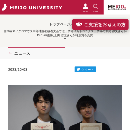
meimo
SEARCH
ご支援をお考えの方
トップページ／受賞
第36回マイクロマウス中部地区初級者大会で理工学部メカトロニクス工学科の木尾 弥矢さんが
Pi:Co杯優勝、土田 涼太さんが特別賞を受賞
ニュース
2023/10/03