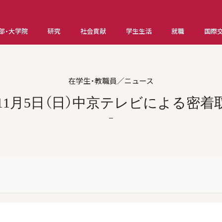
部・大学院
研究
社会貢献
学生生活
就職
国際
在学生・教職員／ニュース
11月5日（日）中京テレビによる密